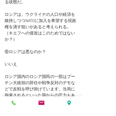
る状態だ。
ロシアは、ウクライナの人口や経済を
維持しつつNATOに加入を希望する現政
権を潰す狙いがあると考えられる。
（キエフへの侵攻はこのためではない
か？）
⑥ロシアは悪なのか？
いいえ
ロシア国内のロシア国民の一部はプー
チン大統領の辞任や戦争反対のデモな
どで反戦を呼び掛けています。当局に
拘束されるといった国からの圧力もあ
ります。
さらにロシアでは、報道規制や人民の
統制を強引に実施する場合もあり国の