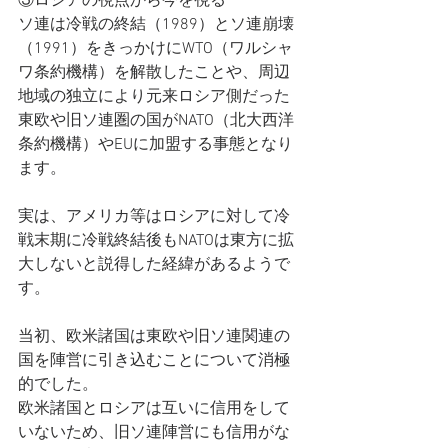
③ロシアの視点から今を視る
ソ連は冷戦の終結（1989）とソ連崩壊
（1991）をきっかけにWTO（ワルシャ
ワ条約機構）を解散したことや、周辺
地域の独立により元来ロシア側だった
東欧や旧ソ連圏の国がNATO（北大西洋
条約機構）やEUに加盟する事態となり
ます。
実は、アメリカ等はロシアに対して冷
戦末期に冷戦終結後もNATOは東方に拡
大しないと説得した経緯があるようで
す。
当初、欧米諸国は東欧や旧ソ連関連の
国を陣営に引き込むことについて消極
的でした。
欧米諸国とロシアは互いに信用をして
いないため、旧ソ連陣営にも信用がな