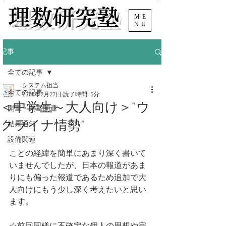
​理数研究塾
ME
NU
記事
全ての記事
システム担当
全ての記事
2022年2月27日
読了時間: 5分
＜中学生～大人向け＞”ウ
開室・閉室関連
クライナ情勢”
結果通知
設備関連
ことの経緯を簡単にあまり深く書いて
いませんでしたが、日本の報道があま
りにも偏った報道であるため追加で大
人向けにもう少し深く考えたいと思い
ます。