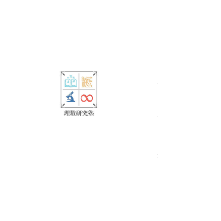
合は以下の条件があります。
・平均評定３．５以上or理数以外評定
４以上
☆１１月以降の中学３年生のお申し込
みは平均評価４以上のみ
すべて表示
最新記事