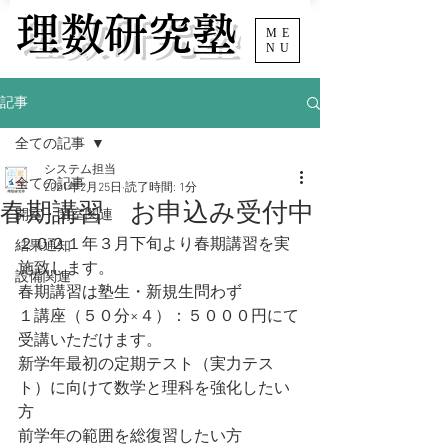
​理数研究塾
ME
NU
記事
全ての記事
システム担当
全ての記事
2021年2月25日
読了時間: 1分
春期講習 お申込み受付中
開室・閉室関連
２０２１年３月下旬より春期講習を実
結果通知
施致します。
設備関連
春期講習は塾生・新規生問わず
１講座（５０分×４）：５０００円にて
受講いただけます。
新学年最初の定期テスト（実力テス
ト）に向けて数学と理科を強化したい
方
前学年の範囲を総復習したい方