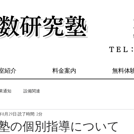
理数研究塾
​ＴＥＬ
室紹介
料金案内
無料体
果通知
設備関連
0年8月29日
読了時間: 2分
塾の個別指導について