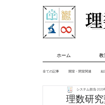
​
ホーム
教
全ての記事
開室・閉室関連
結
システム担当
202
理数研究